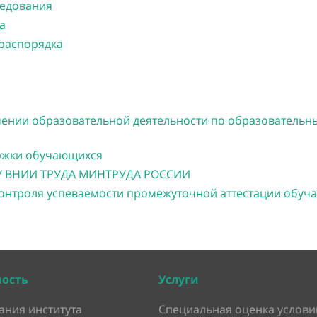
ледования
а
 распорядка
чении образовательной деятельности по образователь
ержки обучающихся
ГБУ ВНИИ ТРУДА МИНТРУДА РОССИИ
онтроля успеваемости промежуточной аттестации обу
ность
Услуги
ания института
Специальная оценка услови