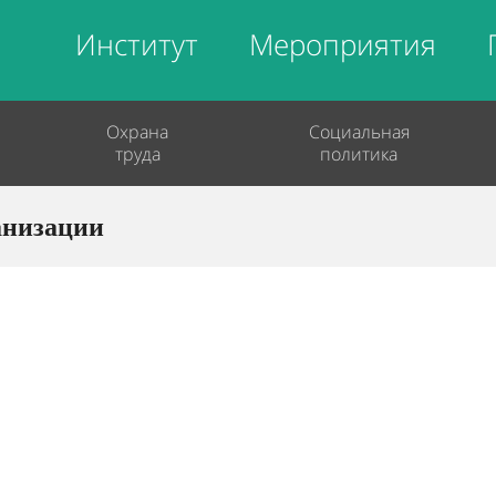
Институт
Мероприятия
Охрана
Социальная
труда
политика
анизации