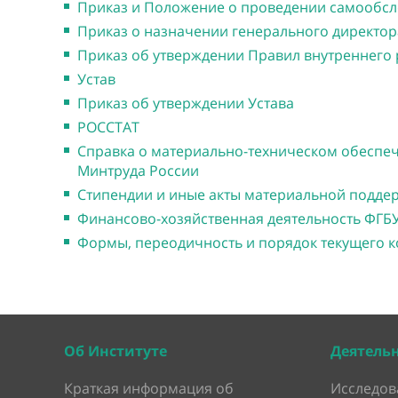
Приказ и Положение о проведении самообс
Приказ о назначении генерального директор
Приказ об утверждении Правил внутреннего
Устав
Приказ об утверждении Устава
РОССТАТ
Справка о материально-техническом обеспе
Минтруда России
Стипендии и иные акты материальной подд
Финансово-хозяйственная деятельность Ф
Формы, переодичность и порядок текущего к
Об Институте
Деятель
Краткая информация об
Исследов