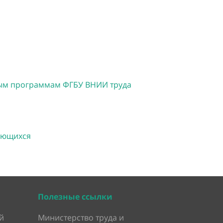
ным программам ФГБУ ВНИИ труда
чающихся
Полезные ссылки
й
Министерство труда и