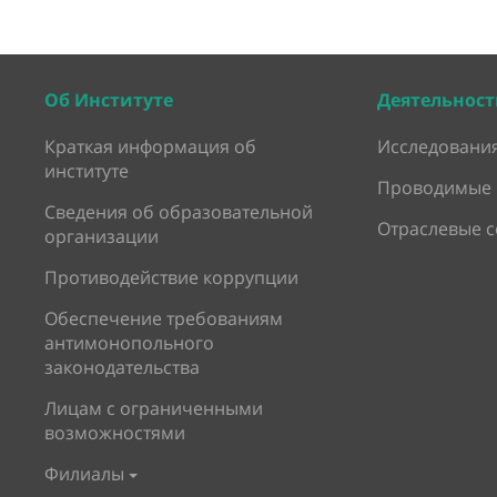
Об Институте
Деятельност
Краткая информация об
Исследования
институте
Проводимые 
Сведения об образовательной
Отраслевые 
организации
Противодействие коррупции
Обеспечение требованиям
антимонопольного
законодательства
Лицам с ограниченными
возможностями
Филиалы