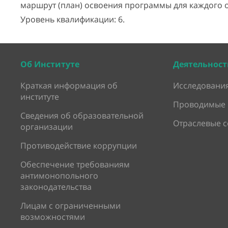
маршрут (план) освоения программы для каждого 
Уровень квалификации: 6.
Об Институте
Деятельност
Краткая информация об
Исследования
институте
Проводимые 
Сведения об образовательной
Отраслевые 
организации
Противодействие коррупции
Обеспечение требованиям
антимонопольного
законодательства
Лицам с ограниченными
возможностями