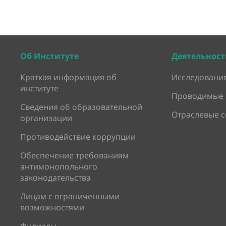
Об Институте
Деятельност
Краткая информация об
Исследования
институте
Проводимые 
Сведения об образовательной
Отраслевые 
организации
Противодействие коррупции
Обеспечение требованиям
антимонопольного
законодательства
Лицам с ограниченными
возможностями