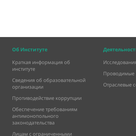
Об Институте
Деятельност
Краткая информация об
Исследования
институте
Проводимые 
Сведения об образовательной
Отраслевые 
организации
Противодействие коррупции
Обеспечение требованиям
антимонопольного
законодательства
Лицам с ограниченными